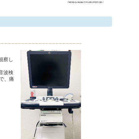
観察し
音波検
で、痛